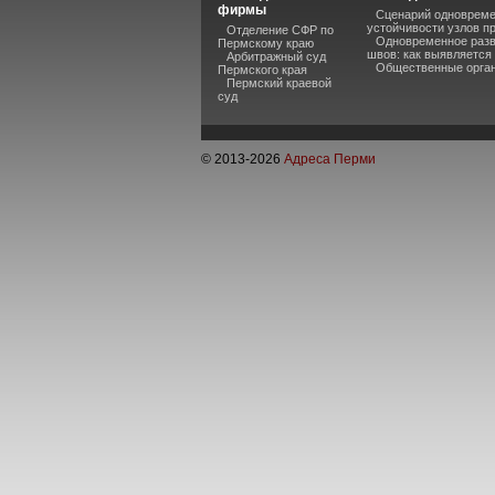
фирмы
Сценарий одновреме
устойчивости узлов п
Отделение СФР по
Одновременное разв
Пермскому краю
швов: как выявляется
Арбитражный суд
Общественные органи
Пермского края
Пермский краевой
суд
© 2013-
2026
Адреса Перми