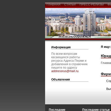
ГЛАВНАЯ
СТАТЬИ
ПРЕСС-РЕЛИЗЫ
Ф
Я ищу:
Информация
По всем вопросам
Юрид
касающихся работы
ресурса Адреса Перми и
Главна
добавления в справочник
пишите по адресу
addressrus@mail.ru
.
Фирм
Объявления
Со
Вы
Последние
Последние статьи