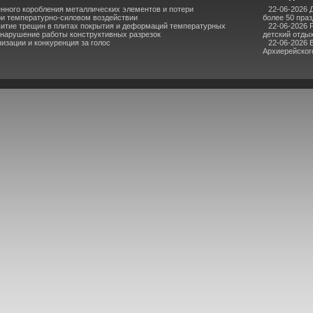
нного коробления металлических элементов и потери
22-06-2026 
ри температурно-силовом воздействии
более 50 пра
итие трещин в плитах покрытия и деформаций температурных
22-06-2026 
 нарушение работы конструктивных разрезок
детский отдых
зации и конкуренция за голос
22-06-2026 
Архиерейского