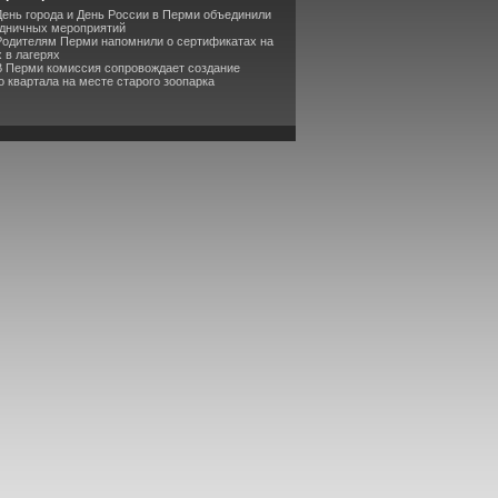
День города и День России в Перми объединили
здничных мероприятий
Родителям Перми напомнили о сертификатах на
 в лагерях
В Перми комиссия сопровождает создание
 квартала на месте старого зоопарка