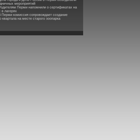
здничных мероприятий
Родителям Перми напомнили о сертификатах на
 в лагерях
В Перми комиссия сопровождает создание
 квартала на месте старого зоопарка