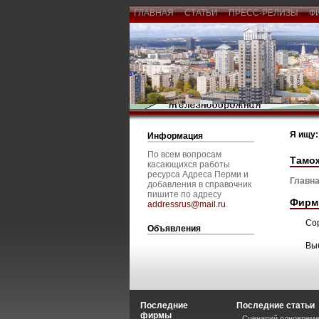
ГЛАВНАЯ
СТАТЬИ
ПРЕСС-РЕЛИЗЫ
Ф
Я ищу:
Информация
По всем вопросам
Тамож
касающихся работы
ресурса Адреса Перми и
Главна
добавления в справочник
пишите по адресу
Фирм
addressrus@mail.ru
.
Со
Объявления
Вы
Последние
Последние статьи
фирмы
Сценарий одновреме