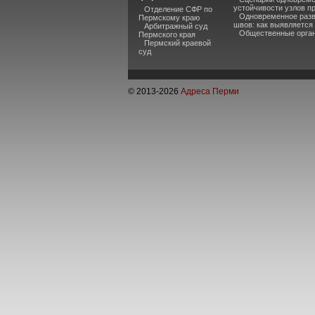
устойчивости узлов п
Отделение СФР по
Одновременное разв
Пермскому краю
швов: как выявляется
Арбитражный суд
Общественные органи
Пермского края
Пермский краевой
суд
© 2013-
2026
Адреса Перми