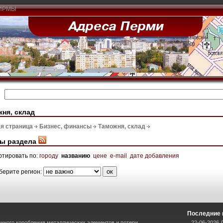
ИРМЫ
ня, склад
я страница
Бизнес, финансы
Таможня, склад
ы раздела
ртировать по:
городу
названию
цене
e-mail
дате добавления
берите регион:
Последние 
нного коробления металлических элементов и потери
22-06-2026 