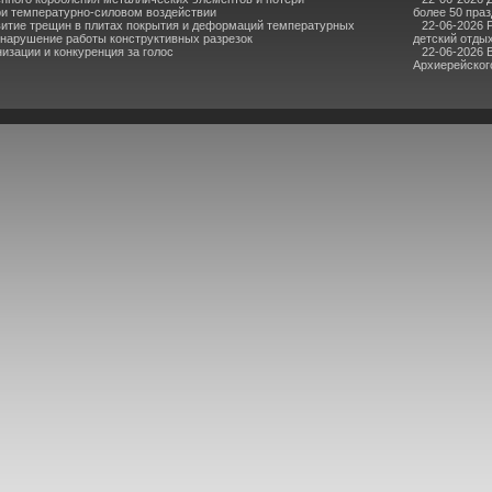
ри температурно-силовом воздействии
более 50 пра
итие трещин в плитах покрытия и деформаций температурных
22-06-2026 
 нарушение работы конструктивных разрезок
детский отдых
зации и конкуренция за голос
22-06-2026 
Архиерейского