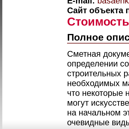
E-mail:
basaenk
Сайт объекта
Стоимост
Полное опи
Сметная докуме
определении со
строительных р
необходимых ма
что некоторые 
могут искусств
на начальном э
очевидные виды