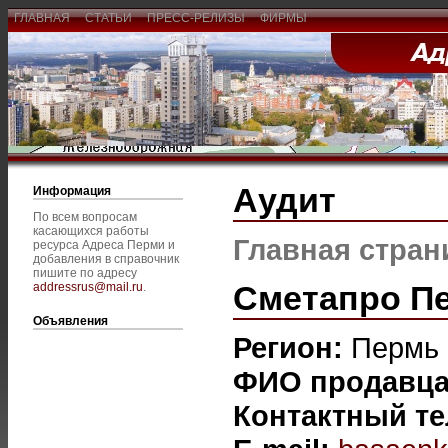
ГЛАВНАЯ
СТАТЬИ
ПРЕСС-РЕЛИЗЫ
ФИРМЫ
Аудит
Информация
По всем вопросам
касающихся работы
Главная стран
ресурса Адреса Перми и
добавления в справочник
пишите по адресу
Сметапро П
addressrus@mail.ru
.
Объявления
Регион:
Пермь
ФИО продавц
Контактный т