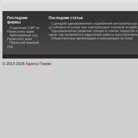
Последние
Последние статьи
фирмы
Сценарий одновременного коробления металлических 
устойчивости узлов при температурно-силовом воздей
Отделение СФР по
Одновременное развитие трещин в плитах покрытия 
Пермскому краю
швов: как выявляется нарушение работы конструктивны
Арбитражный суд
Общественные организации и конкуренция за голос
Пермского края
Пермский краевой
суд
© 2013-
2026
Адреса Перми