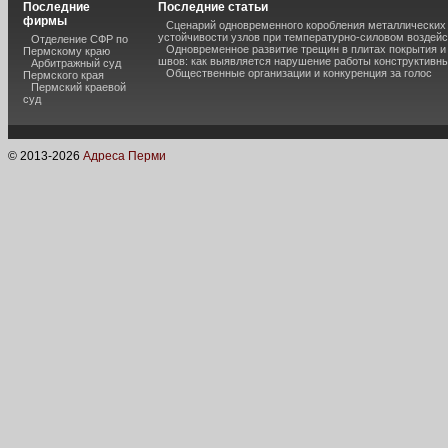
Последние
Последние статьи
фирмы
Сценарий одновременного коробления металлических 
устойчивости узлов при температурно-силовом воздей
Отделение СФР по
Одновременное развитие трещин в плитах покрытия 
Пермскому краю
швов: как выявляется нарушение работы конструктивны
Арбитражный суд
Общественные организации и конкуренция за голос
Пермского края
Пермский краевой
суд
© 2013-
2026
Адреса Перми