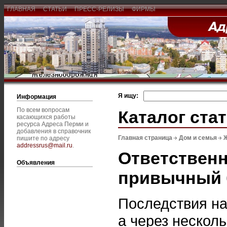
ГЛАВНАЯ
СТАТЬИ
ПРЕСС-РЕЛИЗЫ
ФИРМЫ
Я ищу:
Информация
По всем вопросам
Каталог ста
касающихся работы
ресурса Адреса Перми и
добавления в справочник
Главная страница
Дом и семья
пишите по адресу
addressrus@mail.ru
.
Ответственн
Объявления
привычный
Последствия на
а через нескол