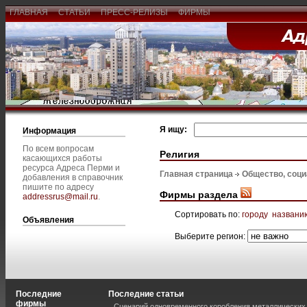
ГЛАВНАЯ
СТАТЬИ
ПРЕСС-РЕЛИЗЫ
ФИРМЫ
Я ищу:
Информация
По всем вопросам
Религия
касающихся работы
ресурса Адреса Перми и
Главная страница
Общество, соц
добавления в справочник
пишите по адресу
Фирмы раздела
addressrus@mail.ru
.
Сортировать по:
городу
названи
Объявления
Выберите регион:
Последние
Последние статьи
фирмы
Сценарий одновременного коробления металлических 