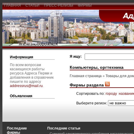
ГЛАВНАЯ
СТАТЬИ
ПРЕСС-РЕЛИЗЫ
ФИРМЫ
Я ищу:
Информация
По всем вопросам
Компьютеры, оргтехника
касающихся работы
ресурса Адреса Перми и
Главная страница
Товары для дом
добавления в справочник
пишите по адресу
Фирмы раздела
addressrus@mail.ru
.
Сортировать по:
городу
названи
Объявления
Выберите регион:
Последние
Последние статьи
фирмы
Сценарий одновременного коробления металлических 