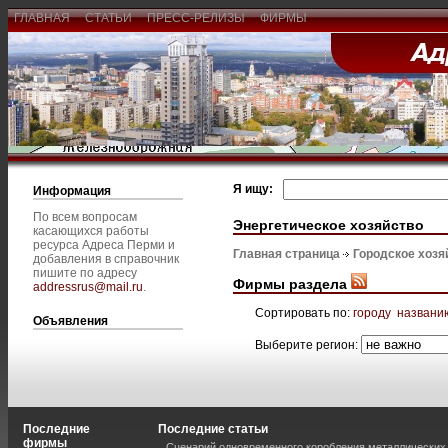
ГЛАВНАЯ
СТАТЬИ
ПРЕСС-РЕЛИЗЫ
ФИРМЫ
Я ищу:
Информация
По всем вопросам
Энергетическое хозяйство
касающихся работы
ресурса Адреса Перми и
Главная страница
Городское хозя
добавления в справочник
пишите по адресу
Фирмы раздела
addressrus@mail.ru
.
Сортировать по:
городу
названи
Объявления
Выберите регион:
Последние
Последние статьи
фирмы
Сценарий одновременного коробления металлических 