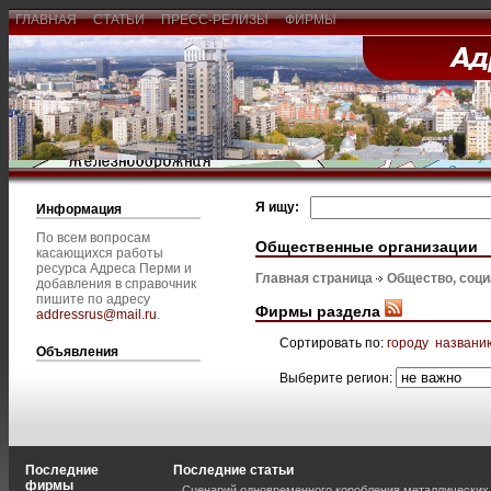
ГЛАВНАЯ
СТАТЬИ
ПРЕСС-РЕЛИЗЫ
ФИРМЫ
Я ищу:
Информация
По всем вопросам
Общественные организации
касающихся работы
ресурса Адреса Перми и
Главная страница
Общество, соц
добавления в справочник
пишите по адресу
Фирмы раздела
addressrus@mail.ru
.
Сортировать по:
городу
названи
Объявления
Выберите регион:
Последние
Последние статьи
фирмы
Сценарий одновременного коробления металлических 