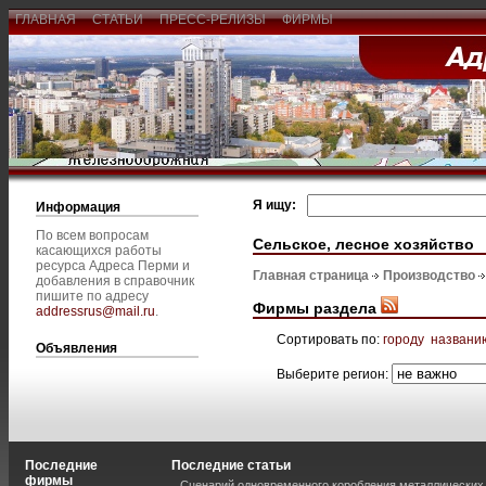
ГЛАВНАЯ
СТАТЬИ
ПРЕСС-РЕЛИЗЫ
ФИРМЫ
Я ищу:
Информация
По всем вопросам
Сельское, лесное хозяйство
касающихся работы
ресурса Адреса Перми и
Главная страница
Производство
добавления в справочник
пишите по адресу
Фирмы раздела
addressrus@mail.ru
.
Сортировать по:
городу
названи
Объявления
Выберите регион:
Последние
Последние статьи
фирмы
Сценарий одновременного коробления металлических 