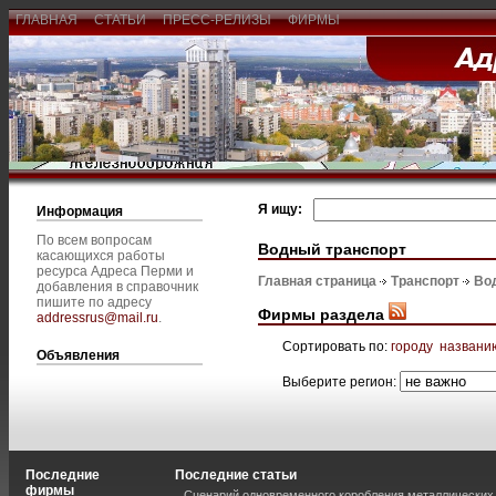
ГЛАВНАЯ
СТАТЬИ
ПРЕСС-РЕЛИЗЫ
ФИРМЫ
Я ищу:
Информация
По всем вопросам
Водный транспорт
касающихся работы
ресурса Адреса Перми и
Главная страница
Транспорт
Во
добавления в справочник
пишите по адресу
Фирмы раздела
addressrus@mail.ru
.
Сортировать по:
городу
названи
Объявления
Выберите регион:
Последние
Последние статьи
фирмы
Сценарий одновременного коробления металлических 