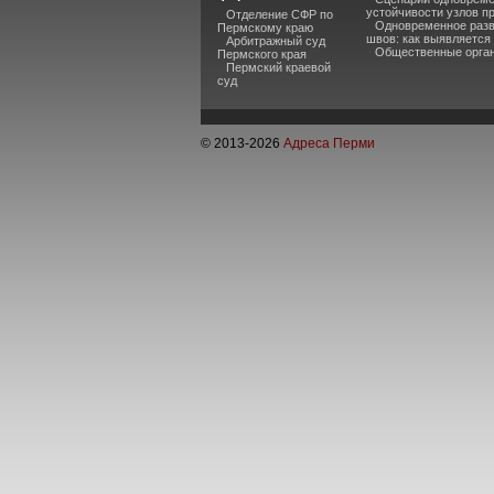
устойчивости узлов п
Отделение СФР по
Одновременное разв
Пермскому краю
швов: как выявляется
Арбитражный суд
Общественные органи
Пермского края
Пермский краевой
суд
© 2013-
2026
Адреса Перми