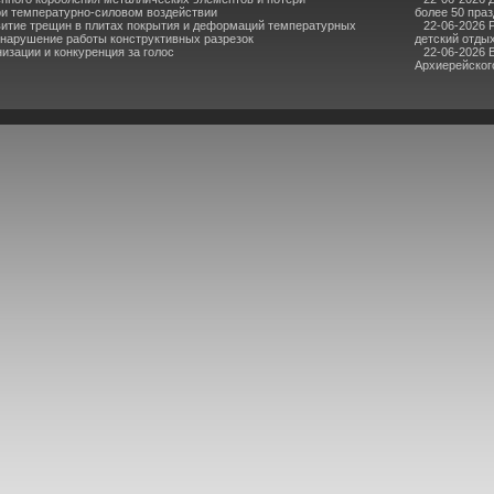
ри температурно-силовом воздействии
более 50 пра
итие трещин в плитах покрытия и деформаций температурных
22-06-2026 
 нарушение работы конструктивных разрезок
детский отдых
зации и конкуренция за голос
22-06-2026 
Архиерейского