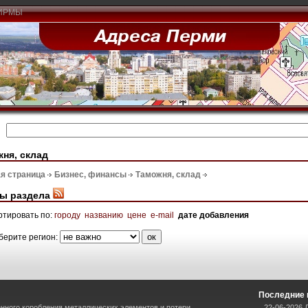
ИРМЫ
ня, склад
я страница
Бизнес, финансы
Таможня, склад
ы раздела
ртировать по:
городу
названию
цене
e-mail
дате добавления
берите регион:
Последние 
нного коробления металлических элементов и потери
22-06-2026 