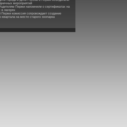
здничных мероприятий
Родителям Перми напомнили о сертификатах на
 в лагерях
В Перми комиссия сопровождает создание
 квартала на месте старого зоопарка