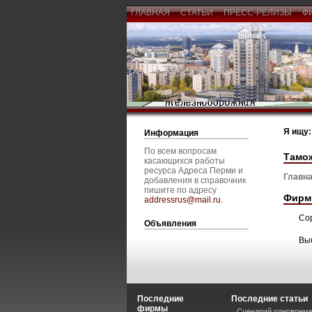
ГЛАВНАЯ
СТАТЬИ
ПРЕСС-РЕЛИЗЫ
Ф
Я ищу:
Информация
По всем вопросам
Тамож
касающихся работы
ресурса Адреса Перми и
Главна
добавления в справочник
пишите по адресу
Фирм
addressrus@mail.ru
.
Со
Объявления
Вы
Последние
Последние статьи
фирмы
Сценарий одновреме