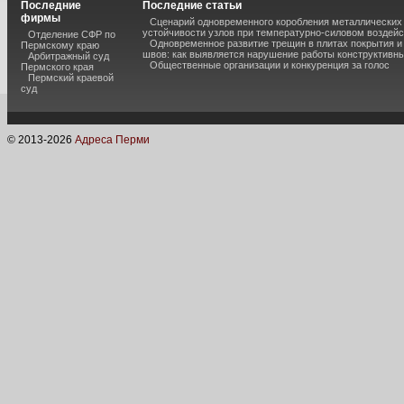
Последние
Последние статьи
фирмы
Сценарий одновременного коробления металлических 
устойчивости узлов при температурно-силовом воздей
Отделение СФР по
Одновременное развитие трещин в плитах покрытия 
Пермскому краю
швов: как выявляется нарушение работы конструктивны
Арбитражный суд
Общественные организации и конкуренция за голос
Пермского края
Пермский краевой
суд
© 2013-
2026
Адреса Перми