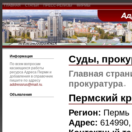
ГЛАВНАЯ
СТАТЬИ
ПРЕСС-РЕЛИЗЫ
ФИРМЫ
Суды, проку
Информация
По всем вопросам
касающихся работы
Главная стран
ресурса Адреса Перми и
добавления в справочник
пишите по адресу
прокуратура
addressrus@mail.ru
.
Пермский кр
Объявления
Регион:
Пермь
Адрес:
614990,