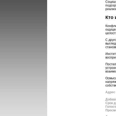
Социал
подозр
реализ
Кто 
Конфли
ощущен
целост
С друг
выгляд
станов
Инстит
воспри
Постеп
устрое
взаимо
Осмысл
напряж
собств
Адрес 
Добав
Срок д
Голос
Просм