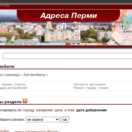
ИРМЫ
мобили
я страница
Автомобили
 гаражи, стоянки
Запчасти, автохимия
дажа автомобилей
Ремонт, сервис, тюнинг
ы раздела
ртировать по:
городу
названию
цене
e-mail
дате добавления
берите регион:
КОЙЛ — улица Цимлянская (Пермь)