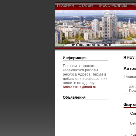
ГЛАВНАЯ
СТАТЬИ
ПРЕСС-РЕЛИЗЫ
Ф
Я ищу:
Информация
По всем вопросам
Авто
касающихся работы
ресурса Адреса Перми и
Главна
добавления в справочник
пишите по адресу
addressrus@mail.ru
.
АЗС,
Про
Объявления
Фирм
Со
Вы
ЛУ
1.