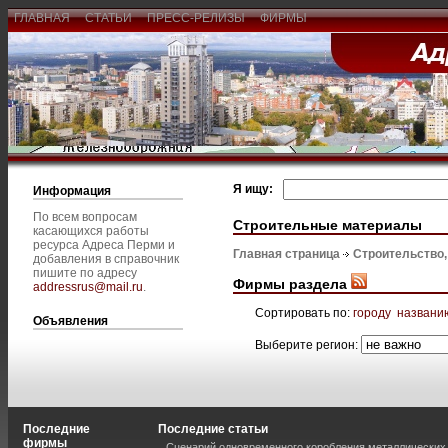
ГЛАВНАЯ
СТАТЬИ
ПРЕСС-РЕЛИЗЫ
ФИРМЫ
Я ищу:
Информация
По всем вопросам
Строительные материалы
касающихся работы
ресурса Адреса Перми и
Главная страница
Строительство
добавления в справочник
пишите по адресу
Фирмы раздела
addressrus@mail.ru
.
Сортировать по:
городу
названи
Объявления
Выберите регион:
Последние
Последние статьи
фирмы
Сценарий одновременного коробления металлических 