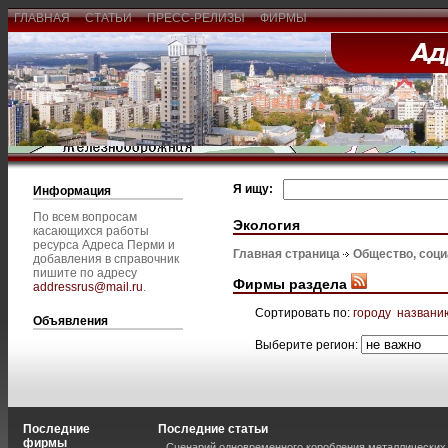
ГЛАВНАЯ
СТАТЬИ
ПРЕСС-РЕЛИЗЫ
ФИРМЫ
Я ищу:
Информация
По всем вопросам
Экология
касающихся работы
ресурса Адреса Перми и
Главная страница
Общество, соц
добавления в справочник
пишите по адресу
Фирмы раздела
addressrus@mail.ru
.
Сортировать по:
городу
названи
Объявления
Выберите регион:
Последние
Последние статьи
фирмы
Сценарий одновременного коробления металлических 