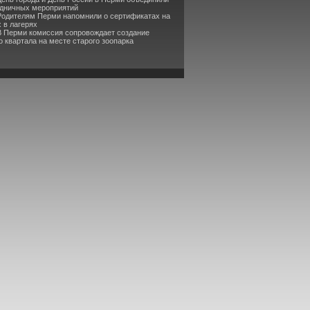
здничных мероприятий
Родителям Перми напомнили о сертификатах на
 в лагерях
В Перми комиссия сопровождает создание
 квартала на месте старого зоопарка