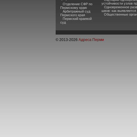
устойчивости узлов п
Отделение СФР по
Одновременное разв
Пермскому краю
швов: как выявляется
Арбитражный суд
Общественные органи
Пермского края
Пермский краевой
суд
© 2013-
2026
Адреса Перми