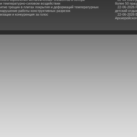
ри температурно-силовом воздействии
более 50 пра
итие трещин в плитах покрытия и деформаций температурных
22-06-2026 
 нарушение работы конструктивных разрезок
детский отдых
зации и конкуренция за голос
22-06-2026 
Архиерейского