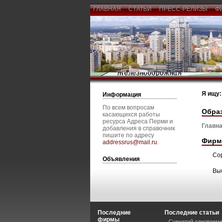
ГЛАВНАЯ
СТАТЬИ
ПРЕСС-РЕЛИЗЫ
Ф
Я ищу:
Информация
По всем вопросам
Обра
касающихся работы
ресурса Адреса Перми и
Главна
добавления в справочник
пишите по адресу
Фирм
addressrus@mail.ru
.
Со
Объявления
Вы
Последние
Последние статьи
фирмы
Сценарий одновреме