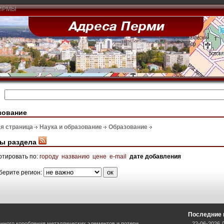
ИРМЫ
зование
я страница
Наука и образование
Образование
ы раздела
ртировать по:
городу
названию
цене
e-mail
дате добавления
берите регион:
Последние 
нного коробления металлических элементов и потери
22-06-2026 