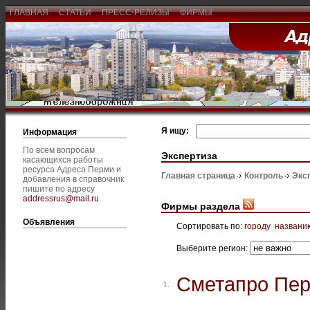
ГЛАВНАЯ
СТАТЬИ
ПРЕСС-РЕЛИЗЫ
ФИРМЫ
Я ищу:
Информация
По всем вопросам
Экспертиза
касающихся работы
ресурса Адреса Перми и
Главная страница
Контроль
Экс
добавления в справочник
пишите по адресу
addressrus@mail.ru
.
Фирмы раздела
Объявления
Сортировать по:
городу
названи
Выберите регион:
Сметапро Пе
1.