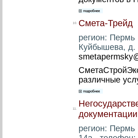
Смета-Трейд
10.
регион: Пермь ,
Куйбышева, д. 2
smetapermsky@
СметаСтройЭкс
различные усл
Негосударств
11.
документации
регион: Пермь 
14а , телефон: 