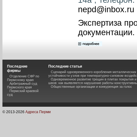
nepd@inbox.ru
Экспертиза пр
документации.
Последние
Последние статьи
фирмы
Сценарий одновременного коробления металлических 
устойчивости узлов при температурно-силовом воздей
Отделение СФР по
Одновременное развитие трещин в плитах покрытия 
Пермскому краю
швов: как выявляется нарушение работы конструктивны
Арбитражный суд
Общественные организации и конкуренция за голос
Пермского края
Пермский краевой
суд
© 2013-
2026
Адреса Перми