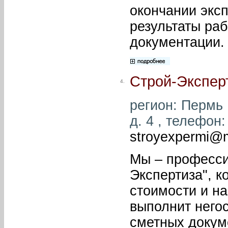
окончании экс
результаты ра
документации.
Строй-Экспер
4.
регион: Пермь 
д. 4 , телефон:
stroyexpermi@m
Мы – професси
Экспертиза", к
стоимости и н
выполнит него
сметных докум