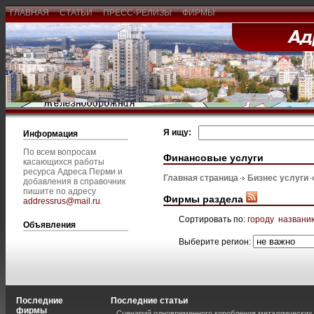
ГЛАВНАЯ
СТАТЬИ
ПРЕСС-РЕЛИЗЫ
ФИРМЫ
Я ищу:
Информация
По всем вопросам
Финансовые услуги
касающихся работы
ресурса Адреса Перми и
Главная страница
Бизнес услуги
добавления в справочник
пишите по адресу
Фирмы раздела
addressrus@mail.ru
.
Сортировать по:
городу
названи
Объявления
Выберите регион:
Последние
Последние статьи
фирмы
Сценарий одновременного коробления металлических 