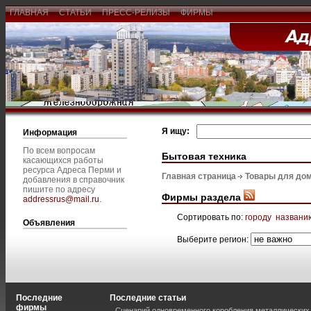
ГЛАВНАЯ
СТАТЬИ
ПРЕСС-РЕЛИЗЫ
ФИРМЫ
Я ищу:
Информация
По всем вопросам
Бытовая техника
касающихся работы
ресурса Адреса Перми и
Главная страница
Товары для дом
добавления в справочник
пишите по адресу
Фирмы раздела
addressrus@mail.ru
.
Сортировать по:
городу
названи
Объявления
Выберите регион:
Последние
Последние статьи
фирмы
Сценарий одновременного коробления металлических 