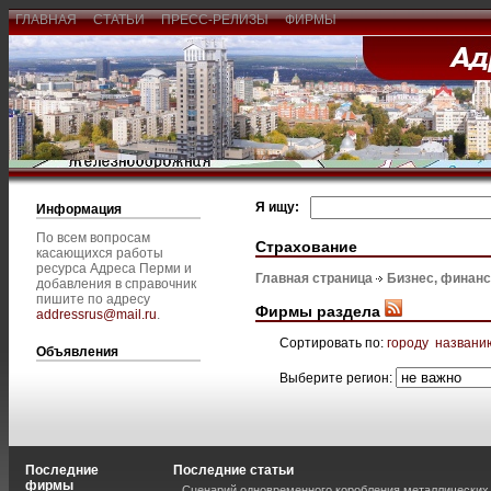
ГЛАВНАЯ
СТАТЬИ
ПРЕСС-РЕЛИЗЫ
ФИРМЫ
Я ищу:
Информация
По всем вопросам
Страхование
касающихся работы
ресурса Адреса Перми и
Главная страница
Бизнес, финан
добавления в справочник
пишите по адресу
Фирмы раздела
addressrus@mail.ru
.
Сортировать по:
городу
названи
Объявления
Выберите регион:
Последние
Последние статьи
фирмы
Сценарий одновременного коробления металлических 