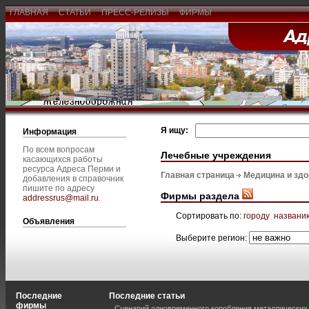
ГЛАВНАЯ
СТАТЬИ
ПРЕСС-РЕЛИЗЫ
ФИРМЫ
Я ищу:
Информация
По всем вопросам
Лечебные учреждения
касающихся работы
ресурса Адреса Перми и
Главная страница
Медицина и зд
добавления в справочник
пишите по адресу
Фирмы раздела
addressrus@mail.ru
.
Сортировать по:
городу
названи
Объявления
Выберите регион:
Последние
Последние статьи
фирмы
Сценарий одновременного коробления металлических 