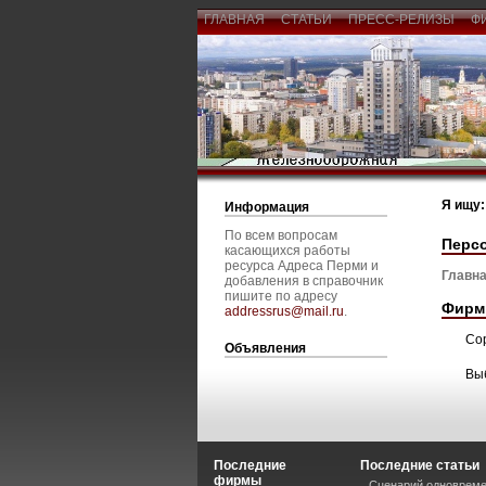
ГЛАВНАЯ
СТАТЬИ
ПРЕСС-РЕЛИЗЫ
Ф
Я ищу:
Информация
По всем вопросам
Перс
касающихся работы
ресурса Адреса Перми и
Главна
добавления в справочник
пишите по адресу
Фирм
addressrus@mail.ru
.
Со
Объявления
Вы
Последние
Последние статьи
фирмы
Сценарий одновреме