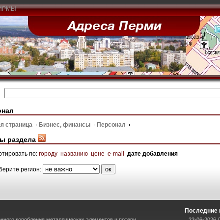
ИРМЫ
онал
я страница
Бизнес, финансы
Персонал
ы раздела
ртировать по:
городу
названию
цене
e-mail
дате добавления
берите регион:
Последние 
нного коробления металлических элементов и потери
22-06-2026 