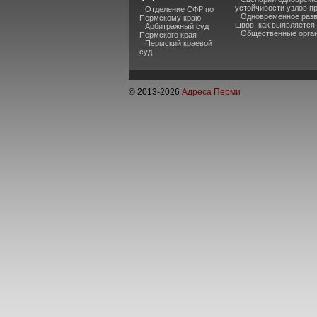
устойчивости узлов п
Отделение СФР по
Одновременное разв
Пермскому краю
швов: как выявляется
Арбитражный суд
Общественные органи
Пермского края
Пермский краевой
суд
© 2013-
2026
Адреса Перми