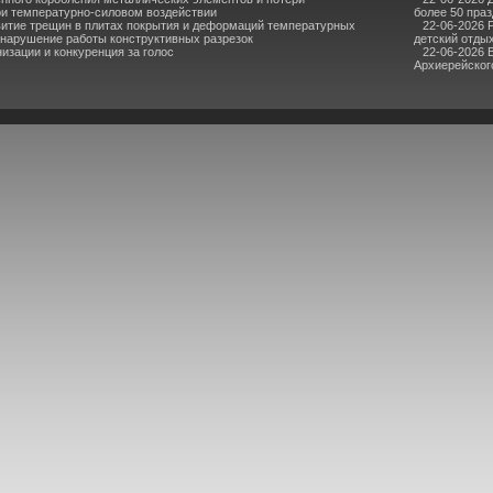
ри температурно-силовом воздействии
более 50 пра
итие трещин в плитах покрытия и деформаций температурных
22-06-2026 
 нарушение работы конструктивных разрезок
детский отдых
зации и конкуренция за голос
22-06-2026 
Архиерейского