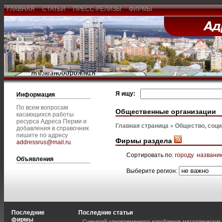
ГЛАВНАЯ
СТАТЬИ
ПРЕСС-РЕЛИЗЫ
ФИРМЫ
Я ищу:
Информация
По всем вопросам
Общественные организации
касающихся работы
ресурса Адреса Перми и
Главная страница
Общество, соц
добавления в справочник
пишите по адресу
Фирмы раздела
addressrus@mail.ru
.
Сортировать по:
городу
названи
Объявления
Выберите регион:
Последние
Последние статьи
фирмы
Сценарий одновременного коробления металлических 