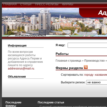
ГЛАВНАЯ
СТАТЬИ
ПРЕСС-РЕЛИЗЫ
ФИРМЫ
Я ищу:
Информация
По всем вопросам
Работы
касающихся работы
ресурса Адреса Перми и
Главная страница
Производство
добавления в справочник
пишите по адресу
Фирмы раздела
addressrus@mail.ru
.
Сортировать по:
городу
названи
Объявления
Выберите регион:
Последние
Последние статьи
фирмы
Сценарий одновременного коробления металлических 